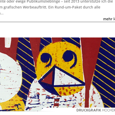
nnte oder ewige Publikumslieblinge – seit 2013 unterstütze ich die
em grafischen Werbeauftritt. Ein Rund-um-Paket durch alle
...
mehr l