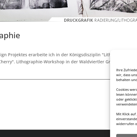
aphie
 Projektes erarbeite ich in der Königsdisziplin "Lithographie" K
Cherry". Lithographie-Workshop in der Waldviertler Graphikwerkst
Ihre Zufried
wir, dass uns
mehr l
behalten und
Cookies werd
lesen können
oder geklick
verwendeten 
Mit Klick au
einverstande
widerrufen 