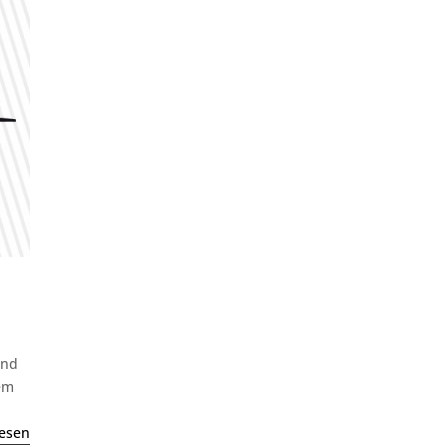
und
rem
esen