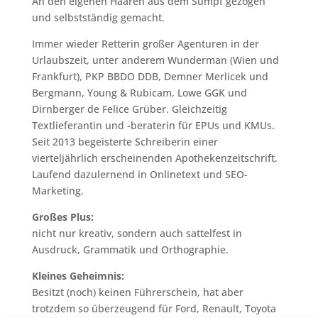
An den eigenen Haaren aus dem Sumpf gezogen
und selbstständig gemacht.
Immer wieder Retterin großer Agenturen in der
Urlaubszeit, unter anderem Wunderman (Wien und
Frankfurt), PKP BBDO DDB, Demner Merlicek und
Bergmann, Young & Rubicam, Lowe GGK und
Dirnberger de Felice Grüber. Gleichzeitig
Textlieferantin und -beraterin für EPUs und KMUs.
Seit 2013 begeisterte Schreiberin einer
vierteljährlich erscheinenden Apothekenzeitschrift.
Laufend dazulernend in Onlinetext und SEO-
Marketing.
Großes Plus:
nicht nur kreativ, sondern auch sattelfest in
Ausdruck, Grammatik und Orthographie.
Kleines Geheimnis:
Besitzt (noch) keinen Führerschein, hat aber
trotzdem so überzeugend für Ford, Renault, Toyota