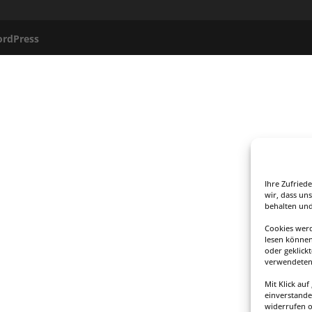
rdPress
Ihre Zufried
wir, dass uns
behalten und
Cookies werd
lesen können
oder geklick
verwendeten 
Mit Klick au
einverstande
widerrufen 