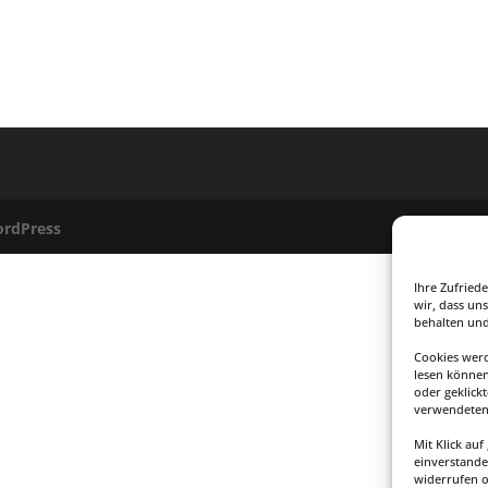
rdPress
Ihre Zufried
wir, dass uns
behalten und
Cookies werd
lesen können
oder geklick
verwendeten 
Mit Klick au
einverstande
widerrufen 