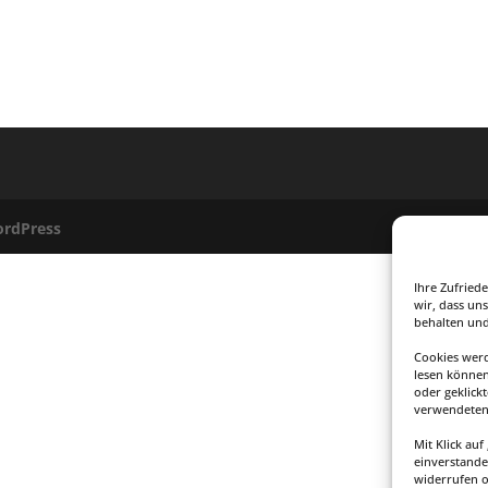
rdPress
Ihre Zufried
wir, dass uns
behalten und
Cookies werd
lesen können
oder geklick
verwendeten 
Mit Klick au
einverstande
widerrufen 